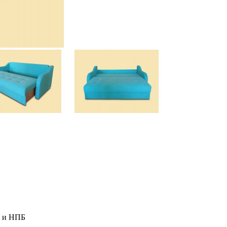
У и НПБ