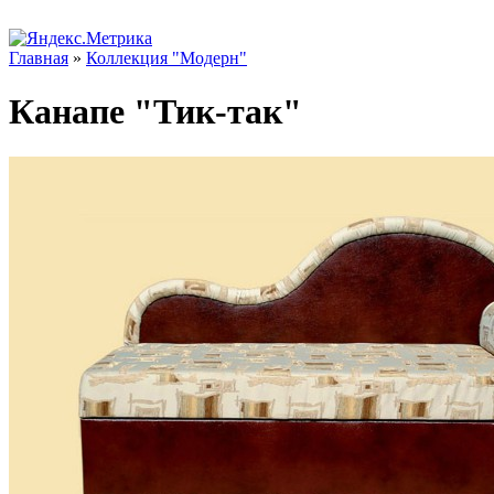
Главная
»
Коллекция "Модерн"
Канапе "Тик-так"