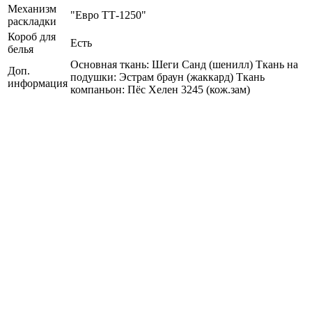
Механизм
"Евро ТТ-1250"
раскладки
Короб для
Есть
белья
Основная ткань: Шеги Санд (шенилл) Ткань на
Доп.
подушки: Эстрам браун (жаккард) Ткань
информация
компаньон: Пёс Хелен 3245 (кож.зам)